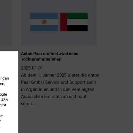
ltratap
Anton Paar eröffnet zwei neue
Tochterunternehmen
2025-01-01
t mit
Ab dem 1. Jänner 2025 bietet die Anton
ür den
Paar GmbH Service und Support auch
sen,
nen
in Argentinien und in den Vereinigten
ogle
Arabischen Emiraten an und baut
e USA
somit…
gibt.
er
r
k