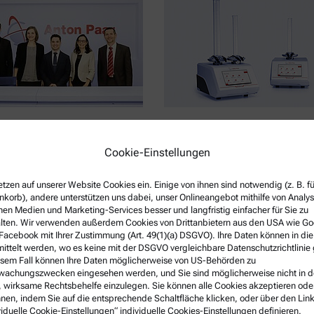
ar feiert die Eröffnung einer
Set It, Tap It, Trust It – die neue U
iederlassung in Argentinien
500-Serie
Cookie-Einstellungen
1-27
2025-01-16
on Paar Argentina wurde die
Die neue Ultratap 500-Serie setz
etzen auf unserer Website Cookies ein. Einige von ihnen sind notwendig (z. B. f
Tochtergesellschaft in der…
Präzision, Langlebigkeit und
korb), andere unterstützen uns dabei, unser Onlineangebot mithilfe von Analy
nen Medien und Marketing-Services besser und langfristig einfacher für Sie zu
unübertroffen leisem Betrieb ei
lten. Wir verwenden außerdem Cookies von Drittanbietern aus den USA wie Go
neuen Standard in der
Facebook mit Ihrer Zustimmung (Art. 49(1)(a) DSGVO). Ihre Daten können in di
Stampfdichteanalyse.
ittelt werden, wo es keine mit der DSGVO vergleichbare Datenschutzrichtlinie 
esem Fall können Ihre Daten möglicherweise von US-Behörden zu
achungszwecken eingesehen werden, und Sie sind möglicherweise nicht in d
 wirksame Rechtsbehelfe einzulegen. Sie können alle Cookies akzeptieren ode
nen, indem Sie auf die entsprechende Schaltfläche klicken, oder über den Lin
viduelle Cookie-Einstellungen“ individuelle Cookies-Einstellungen definieren.