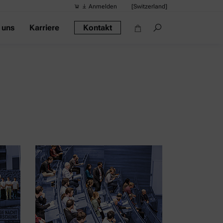
Anmelden
[Switzerland]
 uns
Karriere
Kontakt
Vorgeschlag
Quick-Links
Tragbares Di
Rheometer
Dichtemessge
Intelligentes
Alkoholmessg