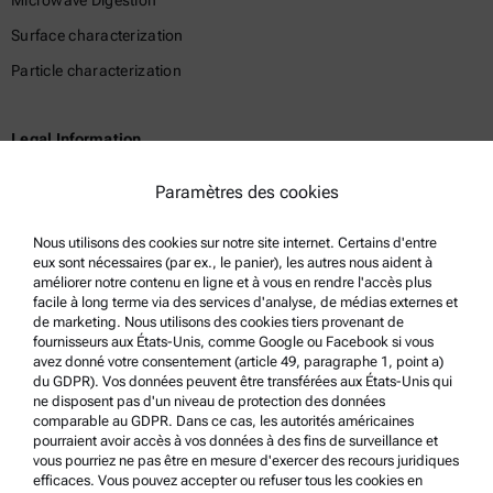
Microwave Digestion
Surface characterization
Particle characterization
Legal Information
Terms and conditions
Paramètres des cookies
Group Privacy Policy
Nous utilisons des cookies sur notre site internet. Certains d'entre
Legal notice
eux sont nécessaires (par ex., le panier), les autres nous aident à
Terms of use
améliorer notre contenu en ligne et à vous en rendre l'accès plus
facile à long terme via des services d'analyse, de médias externes et
Trademarks
de marketing. Nous utilisons des cookies tiers provenant de
fournisseurs aux États-Unis, comme Google ou Facebook si vous
Whistleblowing system
avez donné votre consentement (article 49, paragraphe 1, point a)
du GDPR). Vos données peuvent être transférées aux États-Unis qui
ne disposent pas d'un niveau de protection des données
Product Support
comparable au GDPR. Dans ce cas, les autorités américaines
pourraient avoir accès à vos données à des fins de surveillance et
Anton Paar Certified Service
vous pourriez ne pas être en mesure d'exercer des recours juridiques
efficaces. Vous pouvez accepter ou refuser tous les cookies en
Safety declaration