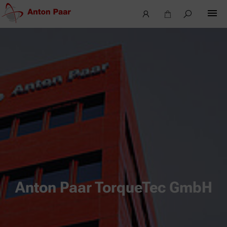
Anton Paar TorqueTec GmbH