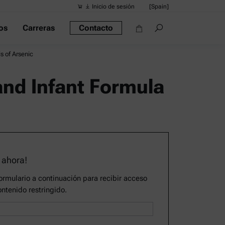
Inicio de sesión
[Spain]
os
Carreras
Contacto
Búsquedas s
Vínculos ráp
s of Arsenic
Densímetro po
and Infant Formula
Reómetros
Densímetros
Densímetro in
Alcoholímetro
 ahora!
rmulario a continuación para recibir acceso
ontenido restringido.