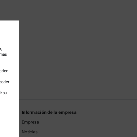
o,
 más
ueden
cceder
r su
Información de la empresa
Empresa
Noticias