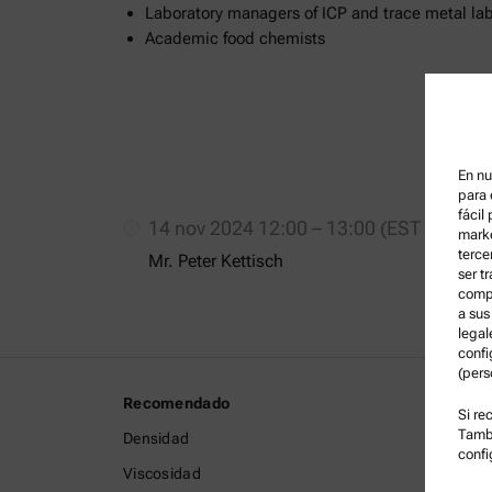
Laboratory managers of ICP and trace metal la
Academic food chemists
En nu
para 
fácil
14 nov 2024 12:00 – 13:00 (EST UTC-05
marke
terce
Mr. Peter Kettisch
ser t
compa
a sus
legal
confi
(pers
Recomendado
Informa
Si re
Tambi
Densidad
Término
confi
Viscosidad
Política