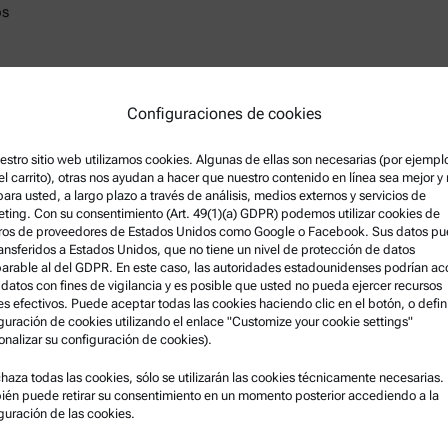
bs
Configuraciones de cookies
estro sitio web utilizamos cookies. Algunas de ellas son necesarias (por ejempl
el carrito), otras nos ayudan a hacer que nuestro contenido en línea sea mejor y
 para usted, a largo plazo a través de análisis, medios externos y servicios de
:00)
ting. Con su consentimiento (Art. 49(1)(a) GDPR) podemos utilizar cookies de
ros de proveedores de Estados Unidos como Google o Facebook. Sus datos p
ransferidos a Estados Unidos, que no tiene un nivel de protección de datos
rable al del GDPR. En este caso, las autoridades estadounidenses podrían a
 datos con fines de vigilancia y es posible que usted no pueda ejercer recursos
es efectivos. Puede aceptar todas las cookies haciendo clic en el botón, o defini
guración de cookies utilizando el enlace "Customize your cookie settings"
onalizar su configuración de cookies).
ción legal
Asistencia para el producto
chaza todas las cookies, sólo se utilizarán las cookies técnicamente necesarias.
én puede retirar su consentimiento en un momento posterior accediendo a la
s y condiciones
Anton Paar Certified Service
guración de las cookies.
 de privacidad del grupo
Declaración de seguridad