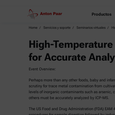
Productos
Home
Servicios y soporte
Seminarios virtuales
Hi
High-Temperature 
for Accurate Analy
Event Overview:
Perhaps more than any other foods, baby and infant
scrutiny for trace metal contamination from cultiv
levels of inorganic contaminants such as arsenic,
others must be accurately analyzed by ICP-MS.
The US Food and Drug Administration (FDA) EAM 4
procedures for sample digestion followed by indu