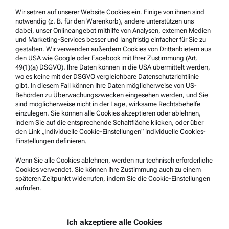
Wir setzen auf unserer Website Cookies ein. Einige von ihnen sind
Impressum
notwendig (z. B. für den Warenkorb), andere unterstützen uns
Nutzungsbedingungen
dabei, unser Onlineangebot mithilfe von Analysen, externen Medien
und Marketing-Services besser und langfristig einfacher für Sie zu
Markennamen
gestalten. Wir verwenden außerdem Cookies von Drittanbietern aus
den USA wie Google oder Facebook mit Ihrer Zustimmung (Art.
Hinweisgebersystem
49(1)(a) DSGVO). Ihre Daten können in die USA übermittelt werden,
wo es keine mit der DSGVO vergleichbare Datenschutzrichtlinie
gibt. In diesem Fall können Ihre Daten möglicherweise von US-
Service & Support
Behörden zu Überwachungszwecken eingesehen werden, und Sie
sind möglicherweise nicht in der Lage, wirksame Rechtsbehelfe
Anton Paar Certified Service
einzulegen. Sie können alle Cookies akzeptieren oder ablehnen,
indem Sie auf die entsprechende Schaltfläche klicken, oder über
Sicherheitsbestätigung
den Link „Individuelle Cookie-Einstellungen“ individuelle Cookies-
Einstellungen definieren.
Anton Paar Technical Centers
Kontaktieren Sie uns
Wenn Sie alle Cookies ablehnen, werden nur technisch erforderliche
Cookies verwendet. Sie können Ihre Zustimmung auch zu einem
späteren Zeitpunkt widerrufen, indem Sie die Cookie-Einstellungen
aufrufen.
Unternehmensinformation
Unternehmen
Ich akzeptiere alle Cookies
Neuigkeiten