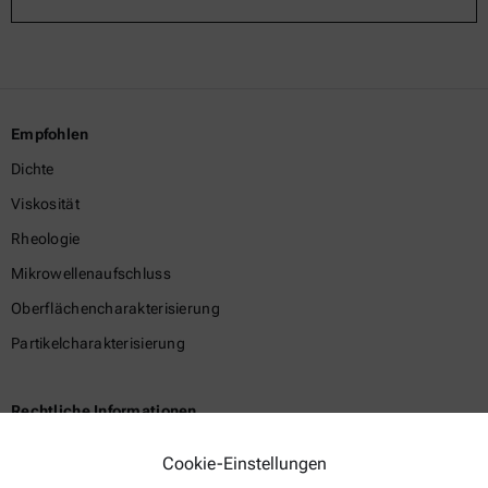
Empfohlen
Dichte
Viskosität
Rheologie
Mikrowellenaufschluss
Oberflächencharakterisierung
Partikelcharakterisierung
Rechtliche Informationen
Geschäftsbedingungen
Cookie-Einstellungen
Gruppen-Datenschutzerklärung