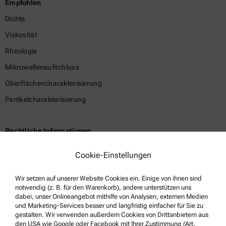
Empfohlen
Dichte
Viskosität
Rheologie
Mikrowellenaufschluss
Oberflächencharakterisierung
Partikelcharakterisierung
Rechtliche Informationen
Geschäftsbedingungen
Cookie-Einstellungen
Gruppen-Datenschutzerklärung
Wir setzen auf unserer Website Cookies ein. Einige von ihnen sind
Impressum
notwendig (z. B. für den Warenkorb), andere unterstützen uns
Nutzungsbedingungen
dabei, unser Onlineangebot mithilfe von Analysen, externen Medien
und Marketing-Services besser und langfristig einfacher für Sie zu
Markennamen
gestalten. Wir verwenden außerdem Cookies von Drittanbietern aus
den USA wie Google oder Facebook mit Ihrer Zustimmung (Art.