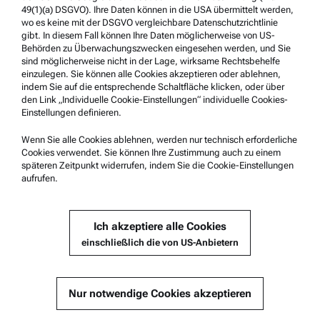
Hinweisgebersystem
49(1)(a) DSGVO). Ihre Daten können in die USA übermittelt werden,
wo es keine mit der DSGVO vergleichbare Datenschutzrichtlinie
gibt. In diesem Fall können Ihre Daten möglicherweise von US-
Service & Support
Behörden zu Überwachungszwecken eingesehen werden, und Sie
sind möglicherweise nicht in der Lage, wirksame Rechtsbehelfe
Anton Paar Certified Service
einzulegen. Sie können alle Cookies akzeptieren oder ablehnen,
indem Sie auf die entsprechende Schaltfläche klicken, oder über
Sicherheitsbestätigung
den Link „Individuelle Cookie-Einstellungen“ individuelle Cookies-
Einstellungen definieren.
Anton Paar Technical Centers
Kontaktieren Sie uns
Wenn Sie alle Cookies ablehnen, werden nur technisch erforderliche
Cookies verwendet. Sie können Ihre Zustimmung auch zu einem
späteren Zeitpunkt widerrufen, indem Sie die Cookie-Einstellungen
aufrufen.
Unternehmensinformation
Unternehmen
Ich akzeptiere alle Cookies
Neuigkeiten
einschließlich die von US-Anbietern
Presse
Lieferant werden
Nur notwendige Cookies akzeptieren