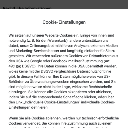
Rechtliche Informationen
Geschäftsbedingungen
Cookie-Einstellungen
Gruppen-Datenschutzerklärung
Wir setzen auf unserer Website Cookies ein. Einige von ihnen sind
Impressum
notwendig (z. B. für den Warenkorb), andere unterstützen uns
Nutzungsbedingungen
dabei, unser Onlineangebot mithilfe von Analysen, externen Medien
und Marketing-Services besser und langfristig einfacher für Sie zu
Markennamen
gestalten. Wir verwenden außerdem Cookies von Drittanbietern aus
den USA wie Google oder Facebook mit Ihrer Zustimmung (Art.
Hinweisgebersystem
49(1)(a) DSGVO). Ihre Daten können in die USA übermittelt werden,
wo es keine mit der DSGVO vergleichbare Datenschutzrichtlinie
gibt. In diesem Fall können Ihre Daten möglicherweise von US-
Service & Support
Behörden zu Überwachungszwecken eingesehen werden, und Sie
sind möglicherweise nicht in der Lage, wirksame Rechtsbehelfe
Anton Paar Certified Service
einzulegen. Sie können alle Cookies akzeptieren oder ablehnen,
indem Sie auf die entsprechende Schaltfläche klicken, oder über
Sicherheitsbestätigung
den Link „Individuelle Cookie-Einstellungen“ individuelle Cookies-
Einstellungen definieren.
Anton Paar Technical Centers
Kontaktieren Sie uns
Wenn Sie alle Cookies ablehnen, werden nur technisch erforderliche
Cookies verwendet. Sie können Ihre Zustimmung auch zu einem