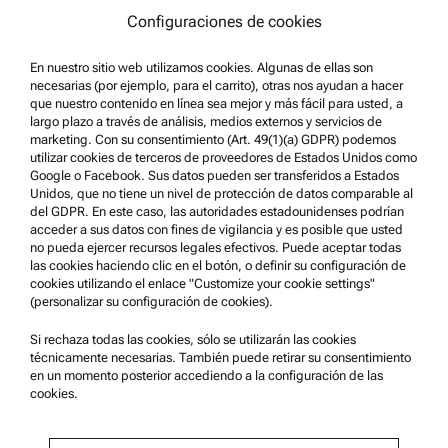
Condiciones de uso
Configuraciones de cookies
Marcas comerciales
En nuestro sitio web utilizamos cookies. Algunas de ellas son
Sistema de denuncia de irregularidades
necesarias (por ejemplo, para el carrito), otras nos ayudan a hacer
que nuestro contenido en línea sea mejor y más fácil para usted, a
largo plazo a través de análisis, medios externos y servicios de
Asistencia para el producto
marketing. Con su consentimiento (Art. 49(1)(a) GDPR) podemos
utilizar cookies de terceros de proveedores de Estados Unidos como
Anton Paar Certified Service
Google o Facebook. Sus datos pueden ser transferidos a Estados
Declaración de seguridad
Unidos, que no tiene un nivel de protección de datos comparable al
del GDPR. En este caso, las autoridades estadounidenses podrían
Centros técnicos Anton Paar
acceder a sus datos con fines de vigilancia y es posible que usted
no pueda ejercer recursos legales efectivos. Puede aceptar todas
Comuníquese con nosotros
las cookies haciendo clic en el botón, o definir su configuración de
cookies utilizando el enlace "Customize your cookie settings"
(personalizar su configuración de cookies).
Información de la empresa
Empresa
Si rechaza todas las cookies, sólo se utilizarán las cookies
técnicamente necesarias. También puede retirar su consentimiento
Noticias
en un momento posterior accediendo a la configuración de las
cookies.
Relaciones públicas
Conviértase en proveedor