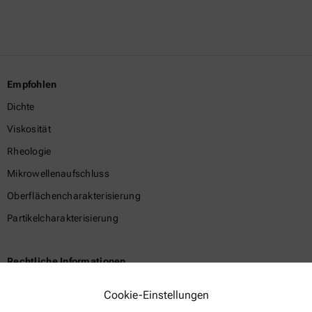
Empfohlen
Dichte
Viskosität
Rheologie
Mikrowellenaufschluss
Oberflächencharakterisierung
Partikelcharakterisierung
Rechtliche Informationen
Geschäftsbedingungen
Cookie-Einstellungen
Gruppen-Datenschutzerklärung