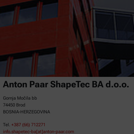
Anton Paar ShapeTec BA d.o.o.
Gornja Močila bb
74450 Brod
BOSNIA-HERZEGOVINA
Tel.
+387 (66) 712271
info.shapetec-ba[at]anton-paar.com