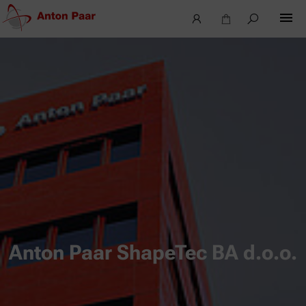
Anton Paar ShapeTec BA d.o.o.