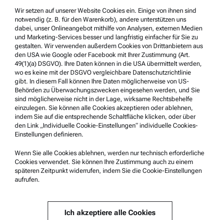
Wir setzen auf unserer Website Cookies ein. Einige von ihnen sind
Impressum
notwendig (z. B. für den Warenkorb), andere unterstützen uns
Nutzungsbedingungen
dabei, unser Onlineangebot mithilfe von Analysen, externen Medien
und Marketing-Services besser und langfristig einfacher für Sie zu
Markennamen
gestalten. Wir verwenden außerdem Cookies von Drittanbietern aus
den USA wie Google oder Facebook mit Ihrer Zustimmung (Art.
Hinweisgebersystem
49(1)(a) DSGVO). Ihre Daten können in die USA übermittelt werden,
wo es keine mit der DSGVO vergleichbare Datenschutzrichtlinie
gibt. In diesem Fall können Ihre Daten möglicherweise von US-
Service & Support
Behörden zu Überwachungszwecken eingesehen werden, und Sie
sind möglicherweise nicht in der Lage, wirksame Rechtsbehelfe
Anton Paar Certified Service
einzulegen. Sie können alle Cookies akzeptieren oder ablehnen,
indem Sie auf die entsprechende Schaltfläche klicken, oder über
Sicherheitsbestätigung
den Link „Individuelle Cookie-Einstellungen“ individuelle Cookies-
Einstellungen definieren.
Anton Paar Technical Centers
Kontaktieren Sie uns
Wenn Sie alle Cookies ablehnen, werden nur technisch erforderliche
Cookies verwendet. Sie können Ihre Zustimmung auch zu einem
späteren Zeitpunkt widerrufen, indem Sie die Cookie-Einstellungen
aufrufen.
Unternehmensinformation
Unternehmen
Ich akzeptiere alle Cookies
Neuigkeiten