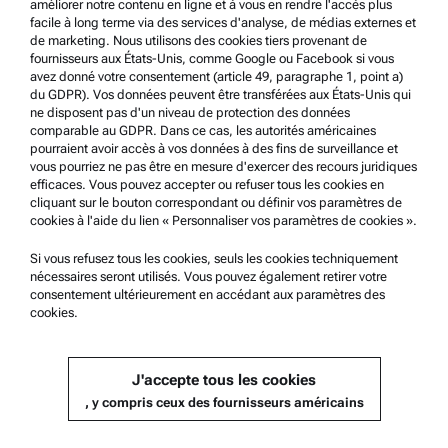
Terms of use
améliorer notre contenu en ligne et à vous en rendre l'accès plus
facile à long terme via des services d'analyse, de médias externes et
Trademarks
de marketing. Nous utilisons des cookies tiers provenant de
fournisseurs aux États-Unis, comme Google ou Facebook si vous
Whistleblowing system
avez donné votre consentement (article 49, paragraphe 1, point a)
du GDPR). Vos données peuvent être transférées aux États-Unis qui
ne disposent pas d'un niveau de protection des données
Product Support
comparable au GDPR. Dans ce cas, les autorités américaines
pourraient avoir accès à vos données à des fins de surveillance et
Anton Paar Certified Service
vous pourriez ne pas être en mesure d'exercer des recours juridiques
efficaces. Vous pouvez accepter ou refuser tous les cookies en
Safety declaration
cliquant sur le bouton correspondant ou définir vos paramètres de
cookies à l'aide du lien « Personnaliser vos paramètres de cookies ».
Anton Paar Technical Centers
Contact us
Si vous refusez tous les cookies, seuls les cookies techniquement
nécessaires seront utilisés. Vous pouvez également retirer votre
consentement ultérieurement en accédant aux paramètres des
cookies.
Company Information
Company
J'accepte tous les cookies
News
, y compris ceux des fournisseurs américains
Media relations
Become a Supplier