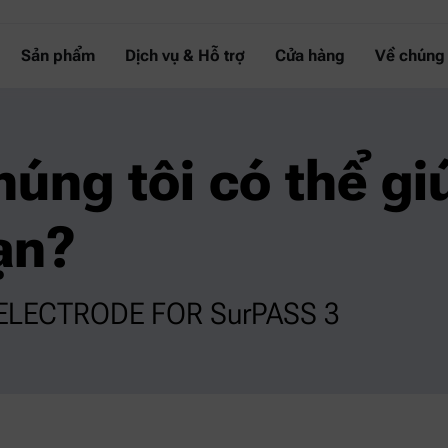
Sản phẩm
Dịch vụ & Hỗ trợ
Cửa hàng
Về chúng 
húng tôi có thể gi
ạn?
ELECTRODE FOR SurPASS 3