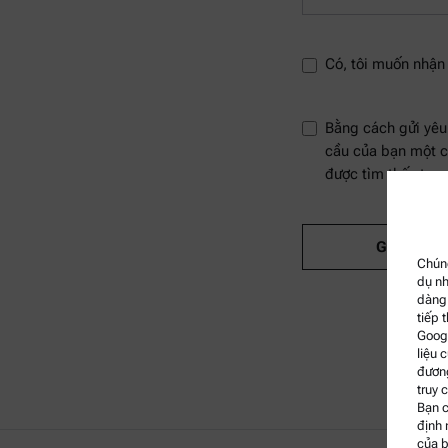
Có, tôi muốn nhận 
Bằng cách gửi yêu
cầu của bạn một cá
được tìm thấy tro
Gửi
Chúng
dụ nh
dàng 
tiếp 
Googl
liệu 
đương
truy 
Bạn c
định 
của b