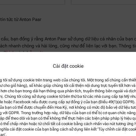
tin tức từ Anton Paar
 cầu, bạn đồng ý rằng Anton Paar sử dụng dữ liệu cá nhân của bạn c
ch nhanh chóng và hài lòng, cũng như để liên lạc với bạn. Thông tin
ng
Chính sách bảo mật
.
Cài đặt cookie
 tôi sử dụng cookie trên trang web của chúng tôi. Một trong số chúng cần thiết 
ư cho giỏ hàng), số khác giúp chúng tôi cải thiện nội dung trực tuyến tốt hơn và
hơn cho bạn trong dài hạn thông qua phân tích, truyền thông bên ngoài và dịch
thị. Chúng tôi cũng sử dụng cookie từ bên thứ ba từ các nhà cung cấp tại Mỹ nh
e hoặc Facebook nếu được cung cấp sự đồng ý của bạn (Điều 49(1)(a) GDPR).
Hiển thị chi tiết liên hệ
của bạn có thể được chuyển đến Hoa Kỳ, nơi không có mức độ bảo vệ dữ liệu tư
 với GDPR. Trong trường hợp này, dữ liệu của bạn có thể bị cơ quan chức năn
cập để theo dõi và bạn có thể không thể thực hiện các biện pháp pháp lý hiệu q
ó thể chấp nhận hoặc từ chối tất cả cookie bằng cách nhấn vào nút tương ứng 
nghĩa cài đặt cookie của bạn bằng cách sử dụng liên kết 'Tùy chỉnh cài đặt coo
ạn'.