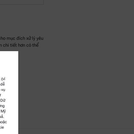
ho mục đích xử lý yêu
 chi tiết hơn có thể
(ví
 dễ
 vụ
ư
 Dữ
ơng
g Mỹ
uả.
hoặc
kie