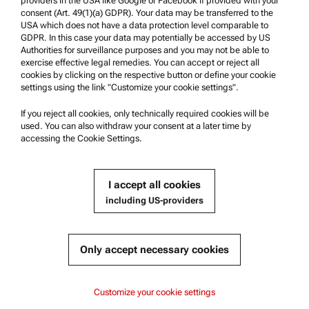
providers in the USA like Google or Facebook if provided with your
Product Support
consent (Art. 49(1)(a) GDPR). Your data may be transferred to the
USA which does not have a data protection level comparable to
Anton Paar Certified Service
GDPR. In this case your data may potentially be accessed by US
Authorities for surveillance purposes and you may not be able to
Safety declaration
exercise effective legal remedies. You can accept or reject all
cookies by clicking on the respective button or define your cookie
Anton Paar Technical Centers
settings using the link "Customize your cookie settings".
Contact us
If you reject all cookies, only technically required cookies will be
used. You can also withdraw your consent at a later time by
accessing the Cookie Settings.
Company Information
Company
I accept all cookies
News
including US-providers
Media relations
Become a Supplier
Only accept necessary cookies
© 2026 Anton Paar GmbH
Customize your cookie settings