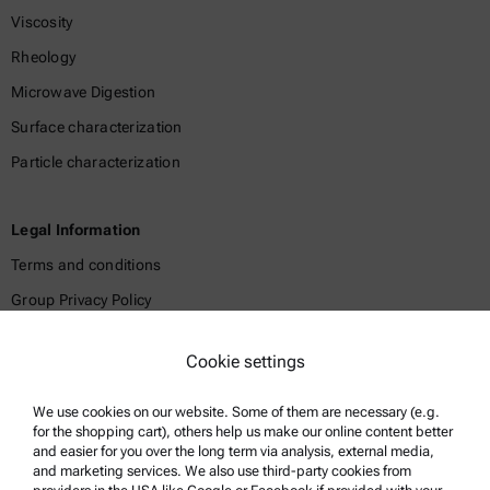
Viscosity
Rheology
Microwave Digestion
Surface characterization
Particle characterization
Legal Information
Terms and conditions
Group Privacy Policy
Legal notice
Cookie settings
Terms of use
Trademarks
We use cookies on our website. Some of them are necessary (e.g.
for the shopping cart), others help us make our online content better
Whistleblowing system
and easier for you over the long term via analysis, external media,
and marketing services. We also use third-party cookies from