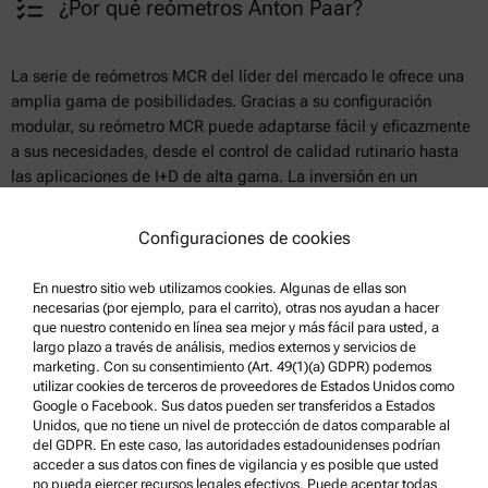
¿Por qué reómetros Anton Paar?
La serie de reómetros MCR del líder del mercado le ofrece una
amplia gama de posibilidades. Gracias a su configuración
modular, su reómetro MCR puede adaptarse fácil y eficazmente
a sus necesidades, desde el control de calidad rutinario hasta
las aplicaciones de I+D de alta gama. La inversión en un
reómetro MCR es siempre una inversión segura en tecnología
probada: Por ejemplo, Anton Paar desarrolló el motor EC
Configuraciones de cookies
soportado por cojinetes de aire, el cual se ha utilizado en todos
los modelos MCR durante más de 25 años para garantizar la
En nuestro sitio web utilizamos cookies. Algunas de ellas son
precisión en una amplia gama de viscosidades. Permite medir
necesarias (por ejemplo, para el carrito), otras nos ayudan a hacer
líquidos con una viscosidad incluso inferior a la del agua y
que nuestro contenido en línea sea mejor y más fácil para usted, a
largo plazo a través de análisis, medios externos y servicios de
caracterizar mediante DMA materiales rígidos como los
marketing. Con su consentimiento (Art. 49(1)(a) GDPR) podemos
compuestos poliméricos o el acero, y cualquier material
utilizar cookies de terceros de proveedores de Estados Unidos como
intermedio.
Google o Facebook. Sus datos pueden ser transferidos a Estados
Unidos, que no tiene un nivel de protección de datos comparable al
del GDPR. En este caso, las autoridades estadounidenses podrían
acceder a sus datos con fines de vigilancia y es posible que usted
Reómetros Anton Paar
no pueda ejercer recursos legales efectivos. Puede aceptar todas