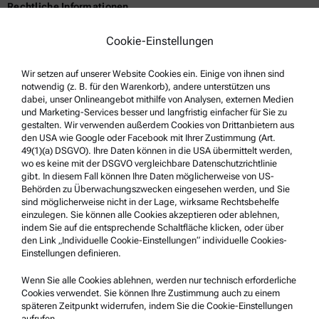
Rechtliche Informationen
Geschäftsbedingungen
Cookie-Einstellungen
Gruppen-Datenschutzerklärung
Wir setzen auf unserer Website Cookies ein. Einige von ihnen sind
Impressum
notwendig (z. B. für den Warenkorb), andere unterstützen uns
Nutzungsbedingungen
dabei, unser Onlineangebot mithilfe von Analysen, externen Medien
und Marketing-Services besser und langfristig einfacher für Sie zu
Markennamen
gestalten. Wir verwenden außerdem Cookies von Drittanbietern aus
den USA wie Google oder Facebook mit Ihrer Zustimmung (Art.
Hinweisgebersystem
49(1)(a) DSGVO). Ihre Daten können in die USA übermittelt werden,
wo es keine mit der DSGVO vergleichbare Datenschutzrichtlinie
gibt. In diesem Fall können Ihre Daten möglicherweise von US-
Service & Support
Behörden zu Überwachungszwecken eingesehen werden, und Sie
sind möglicherweise nicht in der Lage, wirksame Rechtsbehelfe
Anton Paar Certified Service
einzulegen. Sie können alle Cookies akzeptieren oder ablehnen,
indem Sie auf die entsprechende Schaltfläche klicken, oder über
Sicherheitsbestätigung
den Link „Individuelle Cookie-Einstellungen“ individuelle Cookies-
Einstellungen definieren.
Anton Paar Technical Centers
Kontaktieren Sie uns
Wenn Sie alle Cookies ablehnen, werden nur technisch erforderliche
Cookies verwendet. Sie können Ihre Zustimmung auch zu einem
späteren Zeitpunkt widerrufen, indem Sie die Cookie-Einstellungen
aufrufen.