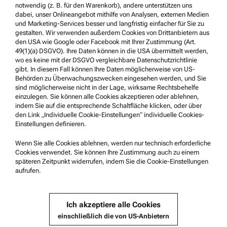
notwendig (z. B. für den Warenkorb), andere unterstützen uns
dabei, unser Onlineangebot mithilfe von Analysen, externen Medien
und Marketing-Services besser und langfristig einfacher für Sie zu
Service & Support
gestalten. Wir verwenden außerdem Cookies von Drittanbietern aus
Anton Paar Certified Service
den USA wie Google oder Facebook mit Ihrer Zustimmung (Art.
49(1)(a) DSGVO). Ihre Daten können in die USA übermittelt werden,
Sicherheitsbestätigung
wo es keine mit der DSGVO vergleichbare Datenschutzrichtlinie
gibt. In diesem Fall können Ihre Daten möglicherweise von US-
Anton Paar Technical Centers
Behörden zu Überwachungszwecken eingesehen werden, und Sie
sind möglicherweise nicht in der Lage, wirksame Rechtsbehelfe
Kontaktieren Sie uns
einzulegen. Sie können alle Cookies akzeptieren oder ablehnen,
indem Sie auf die entsprechende Schaltfläche klicken, oder über
den Link „Individuelle Cookie-Einstellungen“ individuelle Cookies-
Unternehmensinformation
Einstellungen definieren.
Unternehmen
Wenn Sie alle Cookies ablehnen, werden nur technisch erforderliche
Cookies verwendet. Sie können Ihre Zustimmung auch zu einem
Neuigkeiten
späteren Zeitpunkt widerrufen, indem Sie die Cookie-Einstellungen
Presse
aufrufen.
Lieferant werden
Ich akzeptiere alle Cookies
einschließlich die von US-Anbietern
© 2026 Anton Paar GmbH