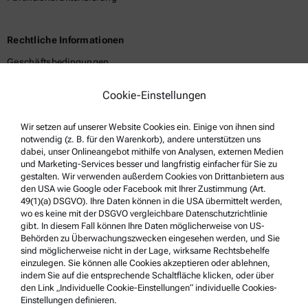
Rechtliche Informationen
Geschäftsbedingungen
Gruppen-Datenschutzerklärung
Cookie-Einstellungen
Datenschutzerklärung
Wir setzen auf unserer Website Cookies ein. Einige von ihnen sind
Impressum
notwendig (z. B. für den Warenkorb), andere unterstützen uns
Nutzungsbedingungen
dabei, unser Onlineangebot mithilfe von Analysen, externen Medien
und Marketing-Services besser und langfristig einfacher für Sie zu
Markennamen
gestalten. Wir verwenden außerdem Cookies von Drittanbietern aus
den USA wie Google oder Facebook mit Ihrer Zustimmung (Art.
Hinweisgebersystem
49(1)(a) DSGVO). Ihre Daten können in die USA übermittelt werden,
wo es keine mit der DSGVO vergleichbare Datenschutzrichtlinie
gibt. In diesem Fall können Ihre Daten möglicherweise von US-
Service & Support
Behörden zu Überwachungszwecken eingesehen werden, und Sie
sind möglicherweise nicht in der Lage, wirksame Rechtsbehelfe
Anton Paar Certified Service
einzulegen. Sie können alle Cookies akzeptieren oder ablehnen,
indem Sie auf die entsprechende Schaltfläche klicken, oder über
Sicherheitsbestätigung
den Link „Individuelle Cookie-Einstellungen“ individuelle Cookies-
Einstellungen definieren.
Anton Paar Technical Centers