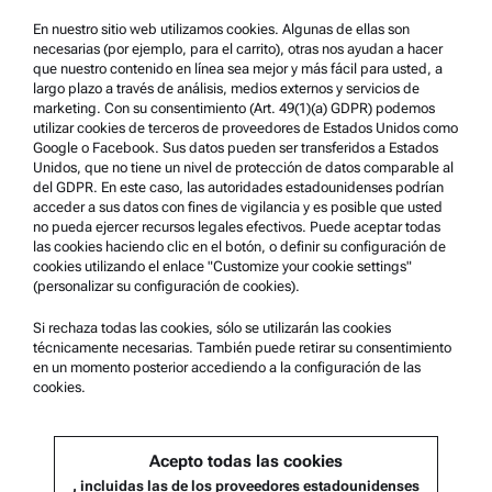
Aviso Legal
En nuestro sitio web utilizamos cookies. Algunas de ellas son
Condiciones de uso
necesarias (por ejemplo, para el carrito), otras nos ayudan a hacer
que nuestro contenido en línea sea mejor y más fácil para usted, a
Marcas comerciales
largo plazo a través de análisis, medios externos y servicios de
marketing. Con su consentimiento (Art. 49(1)(a) GDPR) podemos
Sistema de denuncia de irregularidades
utilizar cookies de terceros de proveedores de Estados Unidos como
Google o Facebook. Sus datos pueden ser transferidos a Estados
Unidos, que no tiene un nivel de protección de datos comparable al
Asistencia para el producto
del GDPR. En este caso, las autoridades estadounidenses podrían
acceder a sus datos con fines de vigilancia y es posible que usted
Anton Paar Certified Service
no pueda ejercer recursos legales efectivos. Puede aceptar todas
las cookies haciendo clic en el botón, o definir su configuración de
Declaración de seguridad
cookies utilizando el enlace "Customize your cookie settings"
(personalizar su configuración de cookies).
Centros técnicos Anton Paar
Comuníquese con nosotros
Si rechaza todas las cookies, sólo se utilizarán las cookies
técnicamente necesarias. También puede retirar su consentimiento
en un momento posterior accediendo a la configuración de las
cookies.
Información de la empresa
Empresa
Acepto todas las cookies
Noticias
, incluidas las de los proveedores estadounidenses