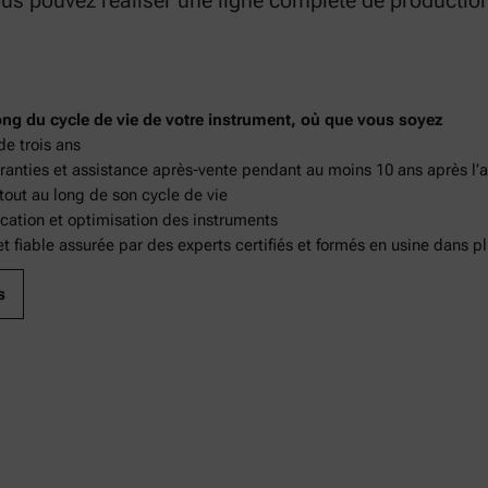
us pouvez réaliser une ligne complète de production d
ong du cycle de vie de votre instrument, où que vous soyez
de trois ans
aranties et assistance après-vente pendant au moins 10 ans après l’a
ut au long de son cycle de vie
ication et optimisation des instruments
t fiable assurée par des experts certifiés et formés en usine dans p
s