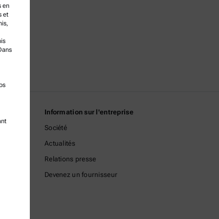
s en
s et
nis,
is
Dans
os
Information sur l'entreprise
ant
Société
Actualités
aar
Relations presse
Devenez un fournisseur