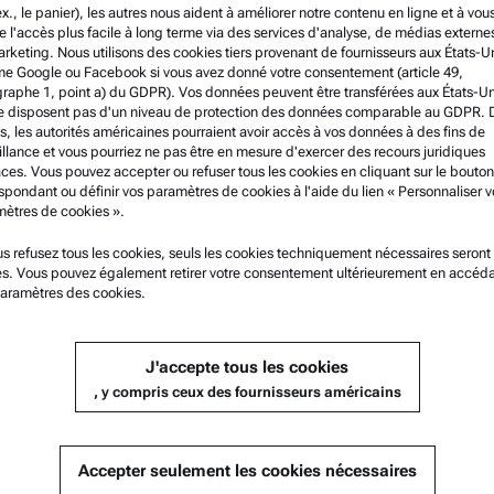
ex., le panier), les autres nous aident à améliorer notre contenu en ligne et à vou
e l'accès plus facile à long terme via des services d'analyse, de médias externe
rketing. Nous utilisons des cookies tiers provenant de fournisseurs aux États-U
 Google ou Facebook si vous avez donné votre consentement (article 49,
raphe 1, point a) du GDPR). Vos données peuvent être transférées aux États-Un
e disposent pas d'un niveau de protection des données comparable au GDPR. 
s, les autorités américaines pourraient avoir accès à vos données à des fins de
illance et vous pourriez ne pas être en mesure d'exercer des recours juridiques
aces. Vous pouvez accepter ou refuser tous les cookies en cliquant sur le bouton
spondant ou définir vos paramètres de cookies à l'aide du lien « Personnaliser v
ètres de cookies ».
mation légale
Support produit
us refusez tous les cookies, seuls les cookies techniquement nécessaires seront
sés. Vous pouvez également retirer votre consentement ultérieurement en accéd
ions et modalités
Service Certifié Anton Paar
aramètres des cookies.
que de confidentialité du groupe
Déclaration de sécurité
que de confidentialité
Centres techniques d’Anton P
J'accepte tous les cookies
, y compris ceux des fournisseurs américains
ns légales
Contactez-nous
ions d'utilisation
es commerciales
Accepter seulement les cookies nécessaires