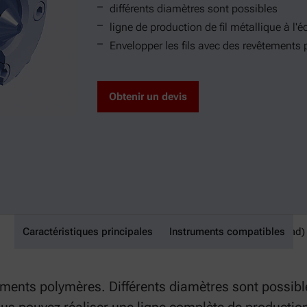
différents diamètres sont possibles
ligne de production de fil métallique à l'é
Envelopper les fils avec des revêtements
Obtenir un devis
Caractéristiques principales
tête de matrice d'enrobage de câble (Wire Coating Die Head)
Instruments compatibles
tements polymères. Différents diamètres sont possibl