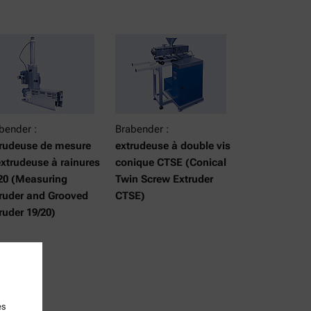
bender :
Brabender :
rudeuse de mesure
extrudeuse à double vis
extrudeuse à rainures
conique CTSE (Conical
20 (Measuring
Twin Screw Extruder
ruder and Grooved
CTSE)
ruder 19/20)
es