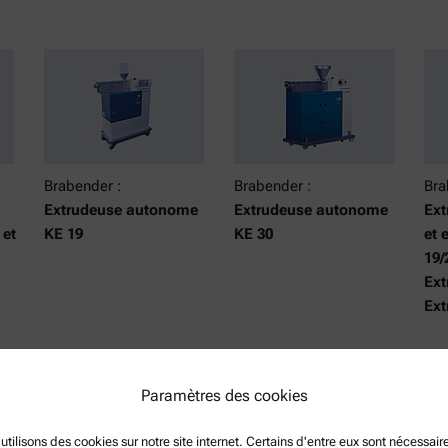
Brabender :
Brabender :
Bra
Extrudeuse autonome
Extrudeuse autonome
Ext
 et
KE 19
KE 30
et 
19/
Ext
Ext
Paramètres des cookies
utilisons des cookies sur notre site internet. Certains d'entre eux sont nécessair