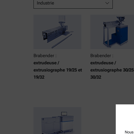
Industrie
Brabender :
Brabender :
extrudeuse /
extrudeuse /
extrusiographe 19/25 et
extrusiographe 30/25
19/32
30/32
Nous 