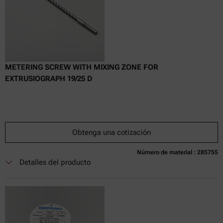
METERING SCREW WITH MIXING ZONE FOR
EXTRUSIOGRAPH 19/25 D
Obtenga una cotización
Número de material : 285755
Actualmente no disponible
Obtenga una cotización
Añadir al carrito
Detalles del producto
Precio exclusivo en línea
excl.
incl.
0
IVA
Tiempo de entrega: