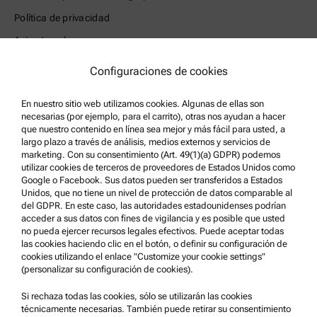
Política de privacidad
Aviso Legal
Condiciones de uso
Configuraciones de cookies
Marcas comerciales
En nuestro sitio web utilizamos cookies. Algunas de ellas son
Sistema de denuncia de irregularidades
necesarias (por ejemplo, para el carrito), otras nos ayudan a hacer
que nuestro contenido en línea sea mejor y más fácil para usted, a
largo plazo a través de análisis, medios externos y servicios de
Asistencia para el producto
marketing. Con su consentimiento (Art. 49(1)(a) GDPR) podemos
Anton Paar Certified Service
utilizar cookies de terceros de proveedores de Estados Unidos como
Google o Facebook. Sus datos pueden ser transferidos a Estados
Declaración de seguridad
Unidos, que no tiene un nivel de protección de datos comparable al
del GDPR. En este caso, las autoridades estadounidenses podrían
Centros técnicos Anton Paar
acceder a sus datos con fines de vigilancia y es posible que usted
no pueda ejercer recursos legales efectivos. Puede aceptar todas
Comuníquese con nosotros
las cookies haciendo clic en el botón, o definir su configuración de
cookies utilizando el enlace "Customize your cookie settings"
(personalizar su configuración de cookies).
Información de la empresa
Empresa
Si rechaza todas las cookies, sólo se utilizarán las cookies
técnicamente necesarias. También puede retirar su consentimiento