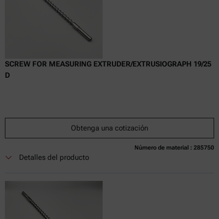
SCREW FOR MEASURING EXTRUDER/EXTRUSIOGRAPH 19/25
D
Obtenga una cotización
Número de material : 285750
Actualmente no disponible
Obtenga una cotización
Añadir al carrito
Detalles del producto
Precio exclusivo en línea
excl.
incl.
0
IVA
Tiempo de entrega: