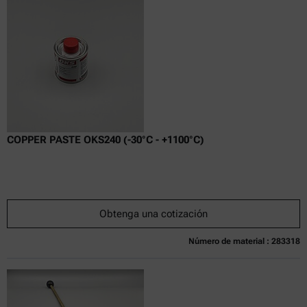
excl.
incl.
0
IVA
Tiempo de entrega:
COPPER PASTE OKS240 (-30°C - +1100°C)
Obtenga una cotización
Número de material : 283318
Actualmente no disponible
Obtenga una cotización
Añadir al carrito
Precio exclusivo en línea
excl.
incl.
0
IVA
Tiempo de entrega: