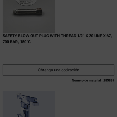
SAFETY BLOW OUT PLUG WITH THREAD 1/2” X 20 UNF X 67,
700 BAR, 150°C
Obtenga una cotización
Número de material : 285889
Actualmente no disponible
Obtenga una cotización
Añadir al carrito
Precio exclusivo en línea
excl.
incl.
0
IVA
Tiempo de entrega: