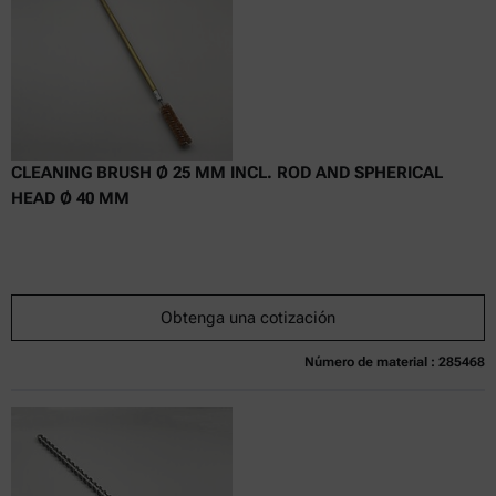
CLEANING BRUSH Ø 25 MM INCL. ROD AND SPHERICAL
HEAD Ø 40 MM
Obtenga una cotización
Número de material : 285468
Actualmente no disponible
Obtenga una cotización
Añadir al carrito
Precio exclusivo en línea
excl.
incl.
0
IVA
Tiempo de entrega: