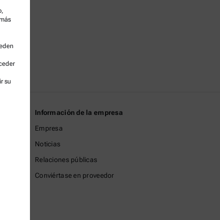
o,
 más
ueden
cceder
r su
Información de la empresa
Empresa
Noticias
Relaciones públicas
Conviértase en proveedor