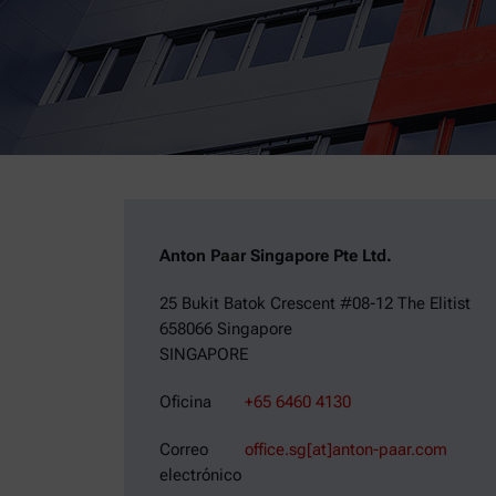
Anton Paar Singapore Pte Ltd.
25 Bukit Batok Crescent #08-12 The Elitist
658066 Singapore
SINGAPORE
Oficina
+65 6460 4130
Correo
office.sg[at]anton-paar.com
electrónico