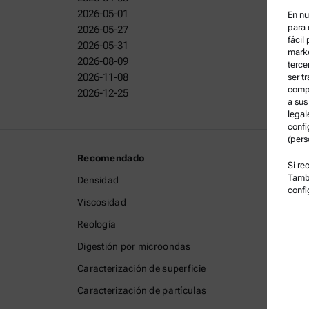
2026-05-01
En nu
para 
2026-05-27
fácil
2026-05-31
marke
2026-08-09
terce
2026-11-08
ser t
compa
2026-12-25
a sus
legal
confi
(pers
Recomendado
Informa
Si re
Tambi
Densidad
Término
confi
Viscosidad
Política
Reología
Política
Digestión por microondas
Aviso L
Caracterización de superficie
Condici
Caracterización de partículas
Marcas 