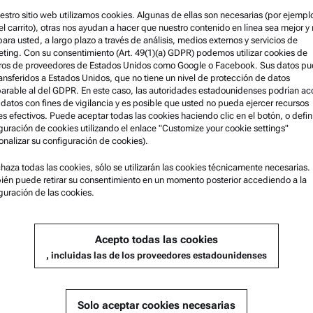
estro sitio web utilizamos cookies. Algunas de ellas son necesarias (por ejempl
el carrito), otras nos ayudan a hacer que nuestro contenido en línea sea mejor y
 para usted, a largo plazo a través de análisis, medios externos y servicios de
ting. Con su consentimiento (Art. 49(1)(a) GDPR) podemos utilizar cookies de
ros de proveedores de Estados Unidos como Google o Facebook. Sus datos p
ransferidos a Estados Unidos, que no tiene un nivel de protección de datos
rable al del GDPR. En este caso, las autoridades estadounidenses podrían a
 datos con fines de vigilancia y es posible que usted no pueda ejercer recursos
es efectivos. Puede aceptar todas las cookies haciendo clic en el botón, o defini
guración de cookies utilizando el enlace "Customize your cookie settings"
onalizar su configuración de cookies).
ción legal
Asistencia para el producto
chaza todas las cookies, sólo se utilizarán las cookies técnicamente necesarias.
én puede retirar su consentimiento en un momento posterior accediendo a la
s y condiciones
Anton Paar Certified Service
guración de las cookies.
 de privacidad del grupo
Declaración de seguridad
 de privacidad
Centros técnicos Anton Paar
Acepto todas las cookies
egal
Comuníquese con nosotros
, incluidas las de los proveedores estadounidenses
ones de uso
comerciales
Solo aceptar cookies necesarias