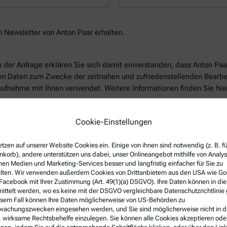
 Newsletter von Anton Paar erhalten.
der Anfrage erklären Sie sich damit einverstanden, dass Anton Paar
 Daten zum Zwecke der zeitnahen und zufriedenstellenden Bearbei
ufnahme mit Ihnen verwendet. Weitere Informationen finden Sie hier
ung
Cookie-Einstellungen
etzen auf unserer Website Cookies ein. Einige von ihnen sind notwendig (z. B. f
korb), andere unterstützen uns dabei, unser Onlineangebot mithilfe von Analy
nen Medien und Marketing-Services besser und langfristig einfacher für Sie zu
lten. Wir verwenden außerdem Cookies von Drittanbietern aus den USA wie Go
Facebook mit Ihrer Zustimmung (Art. 49(1)(a) DSGVO). Ihre Daten können in di
Kontaktinformationen anzeigen
ittelt werden, wo es keine mit der DSGVO vergleichbare Datenschutzrichtlinie 
esem Fall können Ihre Daten möglicherweise von US-Behörden zu
achungszwecken eingesehen werden, und Sie sind möglicherweise nicht in d
 wirksame Rechtsbehelfe einzulegen. Sie können alle Cookies akzeptieren ode