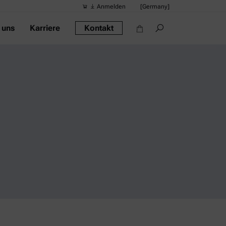
Anmelden
[Germany]
 uns
Karriere
Kontakt
Vorgeschlag
Quick-Links
Tragbares Di
Rheometer
Dichtemessge
Intelligentes
Alkoholmessg