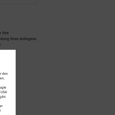
 Ihre
tung Ihres Anliegens
:
ür den
sen,
ogle
e USA
gibt.
er
r