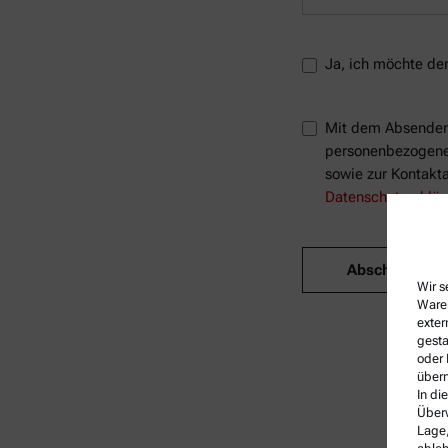
Ja, ich möchte den
Mit dem Absenden 
personenbezogenen
sowie zur Kontakta
Datenschutzerklär
Abschicken
Wir s
Waren
exter
gesta
oder 
überm
In di
Überw
Lage,