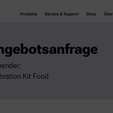
Produkte
Service & Support
Shop
Über
ngebotsanfrage
bender:
bration Kit Food