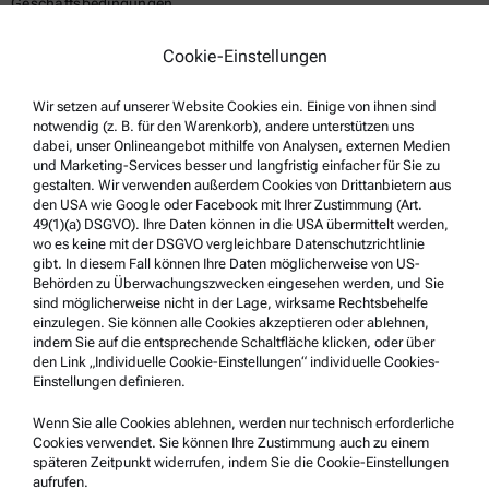
Geschäftsbedingungen
Gruppen-Datenschutzerklärung
Cookie-Einstellungen
Datenschutzerklärung
Wir setzen auf unserer Website Cookies ein. Einige von ihnen sind
Impressum
notwendig (z. B. für den Warenkorb), andere unterstützen uns
Nutzungsbedingungen
dabei, unser Onlineangebot mithilfe von Analysen, externen Medien
und Marketing-Services besser und langfristig einfacher für Sie zu
Markennamen
gestalten. Wir verwenden außerdem Cookies von Drittanbietern aus
den USA wie Google oder Facebook mit Ihrer Zustimmung (Art.
Hinweisgebersystem
49(1)(a) DSGVO). Ihre Daten können in die USA übermittelt werden,
wo es keine mit der DSGVO vergleichbare Datenschutzrichtlinie
gibt. In diesem Fall können Ihre Daten möglicherweise von US-
Service & Support
Behörden zu Überwachungszwecken eingesehen werden, und Sie
sind möglicherweise nicht in der Lage, wirksame Rechtsbehelfe
Anton Paar Certified Service
einzulegen. Sie können alle Cookies akzeptieren oder ablehnen,
indem Sie auf die entsprechende Schaltfläche klicken, oder über
Sicherheitsbestätigung
den Link „Individuelle Cookie-Einstellungen“ individuelle Cookies-
Einstellungen definieren.
Anton Paar Technical Centers
Kontaktieren Sie uns
Wenn Sie alle Cookies ablehnen, werden nur technisch erforderliche
Cookies verwendet. Sie können Ihre Zustimmung auch zu einem
späteren Zeitpunkt widerrufen, indem Sie die Cookie-Einstellungen
aufrufen.
Unternehmensinformation