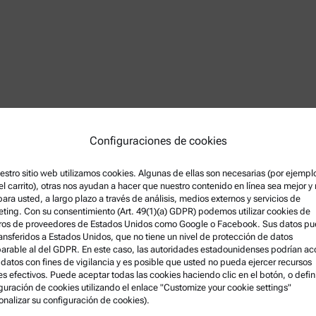
Configuraciones de cookies
ead Application Scientist of the
 Paar. He obtained his PhD in
estro sitio web utilizamos cookies. Algunas de ellas son necesarias (por ejempl
y in Prague. He joined Anton
el carrito), otras nos ayudan a hacer que nuestro contenido en línea sea mejor y
umented indentation and
 para usted, a largo plazo a través de análisis, medios externos y servicios de
velopment of new applications
ting. Con su consentimiento (Art. 49(1)(a) GDPR) podemos utilizar cookies de
rial projects. He regularly
ros de proveedores de Estados Unidos como Google o Facebook. Sus datos p
ransferidos a Estados Unidos, que no tiene un nivel de protección de datos
s in international conferences.
rable al del GDPR. En este caso, las autoridades estadounidenses podrían a
 datos con fines de vigilancia y es posible que usted no pueda ejercer recursos
es efectivos. Puede aceptar todas las cookies haciendo clic en el botón, o defini
guración de cookies utilizando el enlace "Customize your cookie settings"
onalizar su configuración de cookies).