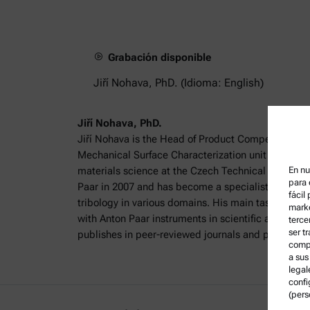
Grabación disponible
Jiří Nohava, PhD. (Idioma: English)
Jiří Nohava, PhD.
Jiří Nohava is the Head of Product Competence & L
Mechanical Surface Characterization unit at Anton
En nu
materials science at the Czech Technical Universit
para 
Paar in 2007 and has become a specialist in instr
fácil
tribology in various domains. His main task is de
marke
with Anton Paar instruments in scientific and indust
terce
ser t
publishes in peer-reviewed journals and participate
compa
a sus
legal
confi
(pers