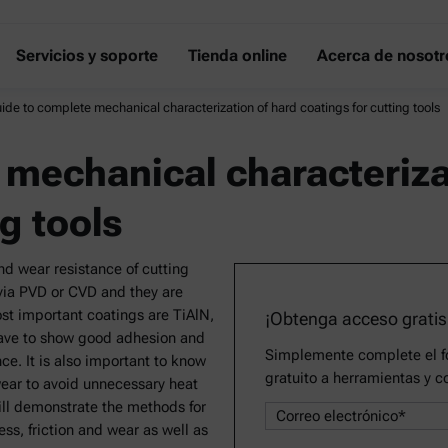
Servicios y soporte
Tienda online
Acerca de nosotr
ide to complete mechanical characterization of hard coatings for cutting tools
 mechanical characteriza
g tools
nd wear resistance of cutting
 via PVD or CVD and they are
st important coatings are TiAlN,
¡Obtenga acceso gratis
have to show good adhesion and
Simplemente complete el fo
ce. It is also important to know
gratuito a herramientas y c
 wear to avoid unnecessary heat
ill demonstrate the methods for
s, friction and wear as well as