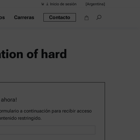
Inicio de sesión
[Argentina]
os
Carreras
Contacto
Búsquedas s
Vínculos ráp
Densímetro po
tion of hard
Reómetros
Densímetros
Densímetro in
Alcoholímetro
 ahora!
rmulario a continuación para recibir acceso
ontenido restringido.