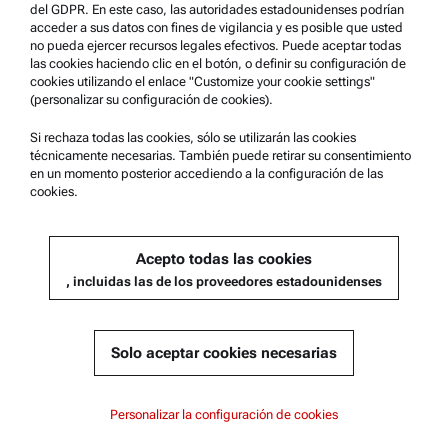
del GDPR. En este caso, las autoridades estadounidenses podrían
acceder a sus datos con fines de vigilancia y es posible que usted
no pueda ejercer recursos legales efectivos. Puede aceptar todas
las cookies haciendo clic en el botón, o definir su configuración de
cookies utilizando el enlace "Customize your cookie settings"
(personalizar su configuración de cookies).
*
Seleccionando "Enviar" usted acepta que Anton Paar utiliza
Si rechaza todas las cookies, sólo se utilizarán las cookies
sus datos personales para cumplir con su solicitud y con el
técnicamente necesarias. También puede retirar su consentimiento
fin de cumplir con las obligaciones contractuales hacia
en un momento posterior accediendo a la configuración de las
cookies.
usted. Puede encontrar más información en el
Política de
privacidad
.
Acepto todas las cookies
, incluidas las de los proveedores estadounidenses
Solo aceptar cookies necesarias
Personalizar la configuración de cookies
Términos y condiciones | Política de privacidad | Aviso legal | Condiciones de
uso