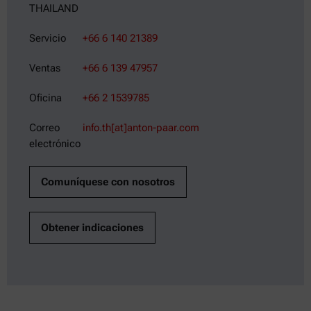
THAILAND
Servicio
+66 6 140 21389
Ventas
+66 6 139 47957
Oficina
+66 2 1539785
Correo
info.th[at]anton-paar.com
electrónico
Comuníquese con nosotros
Obtener indicaciones