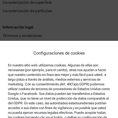
Caracterización de superficie
Caracterización de partículas
Información legal
Términos y condiciones
Política de privacidad del grupo
Política de privacidad
Configuraciones de cookies
Aviso Legal
En nuestro sitio web utilizamos cookies. Algunas de ellas son
Condiciones de uso
necesarias (por ejemplo, para el carrito), otras nos ayudan a hacer
que nuestro contenido en línea sea mejor y más fácil para usted, a
Marcas comerciales
largo plazo a través de análisis, medios externos y servicios de
marketing. Con su consentimiento (Art. 49(1)(a) GDPR) podemos
Sistema de denuncia de irregularidades
utilizar cookies de terceros de proveedores de Estados Unidos como
Google o Facebook. Sus datos pueden ser transferidos a Estados
Unidos, que no tiene un nivel de protección de datos comparable al
Asistencia para el producto
del GDPR. En este caso, las autoridades estadounidenses podrían
acceder a sus datos con fines de vigilancia y es posible que usted
Anton Paar Certified Service
no pueda ejercer recursos legales efectivos. Puede aceptar todas
las cookies haciendo clic en el botón, o definir su configuración de