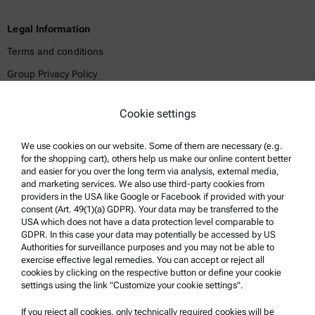
Legal Information
Terms and conditions
Group Privacy Policy
Legal notice
Cookie settings
Terms of use
Trademarks
We use cookies on our website. Some of them are necessary (e.g.
for the shopping cart), others help us make our online content better
Whistleblowing system
and easier for you over the long term via analysis, external media,
and marketing services. We also use third-party cookies from
providers in the USA like Google or Facebook if provided with your
Product Support
consent (Art. 49(1)(a) GDPR). Your data may be transferred to the
USA which does not have a data protection level comparable to
Anton Paar Certified Service
GDPR. In this case your data may potentially be accessed by US
Authorities for surveillance purposes and you may not be able to
Safety declaration
exercise effective legal remedies. You can accept or reject all
cookies by clicking on the respective button or define your cookie
Anton Paar Technical Centers
settings using the link "Customize your cookie settings".
Contact us
If you reject all cookies, only technically required cookies will be