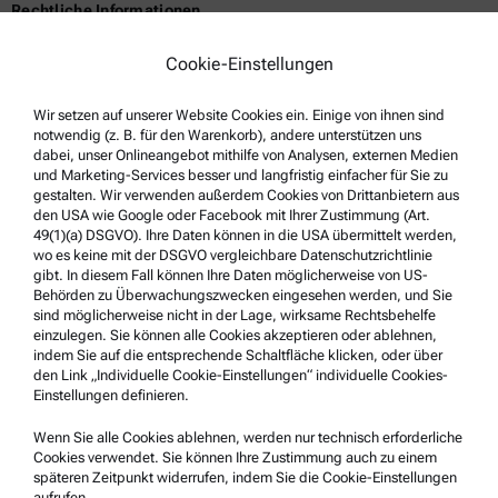
Rechtliche Informationen
Geschäftsbedingungen
Cookie-Einstellungen
Gruppen-Datenschutzerklärung
Wir setzen auf unserer Website Cookies ein. Einige von ihnen sind
Impressum
notwendig (z. B. für den Warenkorb), andere unterstützen uns
Nutzungsbedingungen
dabei, unser Onlineangebot mithilfe von Analysen, externen Medien
und Marketing-Services besser und langfristig einfacher für Sie zu
Markennamen
gestalten. Wir verwenden außerdem Cookies von Drittanbietern aus
den USA wie Google oder Facebook mit Ihrer Zustimmung (Art.
Hinweisgebersystem
49(1)(a) DSGVO). Ihre Daten können in die USA übermittelt werden,
wo es keine mit der DSGVO vergleichbare Datenschutzrichtlinie
gibt. In diesem Fall können Ihre Daten möglicherweise von US-
Service & Support
Behörden zu Überwachungszwecken eingesehen werden, und Sie
sind möglicherweise nicht in der Lage, wirksame Rechtsbehelfe
Anton Paar Certified Service
einzulegen. Sie können alle Cookies akzeptieren oder ablehnen,
indem Sie auf die entsprechende Schaltfläche klicken, oder über
Sicherheitsbestätigung
den Link „Individuelle Cookie-Einstellungen“ individuelle Cookies-
Einstellungen definieren.
Anton Paar Technical Centers
Kontaktieren Sie uns
Wenn Sie alle Cookies ablehnen, werden nur technisch erforderliche
Cookies verwendet. Sie können Ihre Zustimmung auch zu einem
späteren Zeitpunkt widerrufen, indem Sie die Cookie-Einstellungen
aufrufen.