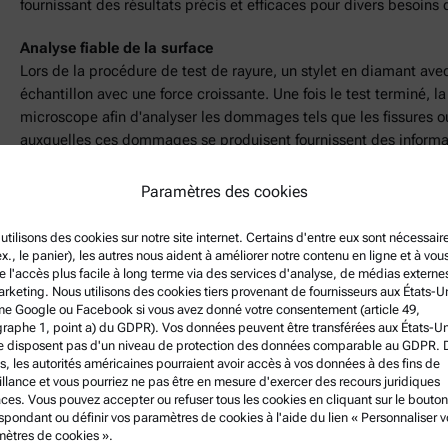
fournissant des résultats précis et efficaces pour divers besoins 
Analyse fiable de la surface
Lors de la procédure de test de rayure, un stylet en diamant avec
échantillon avec une force croissante. Une fois le test terminé,
microscope afin d'analyser les dommages tels que les fissures o
auxquelles ces dommages se produisent fournissent des informat
revêtements et la résistance à la rayure des matériaux de surfac
Paramètres des cookies
Une utilisation flexible pour des exigences variées
Le RST 100 a été développé pour répondre aux exigences des é
utilisons des cookies sur notre site internet. Certains d'entre eux sont nécessair
de recherche et des entreprises disposant d'un budget limité. L'
ex., le panier), les autres nous aident à améliorer notre contenu en ligne et à vou
e l'accès plus facile à long terme via des services d'analyse, de médias externe
production ainsi qu'au développement de matériaux dans la rec
rketing. Nous utilisons des cookies tiers provenant de fournisseurs aux États-U
particulier, bénéficient d'une solution conviviale qui facilite l'
 Google ou Facebook si vous avez donné votre consentement (article 49,
raphe 1, point a) du GDPR). Vos données peuvent être transférées aux États-Un
e disposent pas d'un niveau de protection des données comparable au GDPR. 
Partager cet article:
s, les autorités américaines pourraient avoir accès à vos données à des fins de
illance et vous pourriez ne pas être en mesure d'exercer des recours juridiques
aces. Vous pouvez accepter ou refuser tous les cookies en cliquant sur le bouton
spondant ou définir vos paramètres de cookies à l'aide du lien « Personnaliser v
ètres de cookies ».