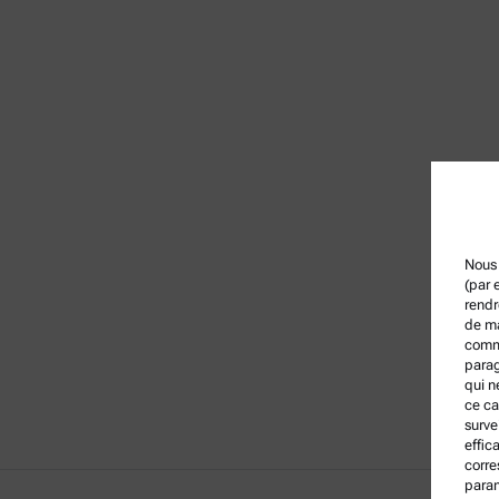
Nous 
(par 
rendr
de ma
comme
parag
qui n
ce ca
surve
effic
corre
param