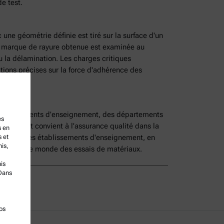
de test.
 une géométrie définie est tiré sur la surface d'un
 la marque de rayure obtenue est examinée au
u la délamination. Les charges critiques
ions précises sur la force d'adhérence des
e.
tablissements d'enseignement, des départements
es
instrument convient à l'assurance qualité dans la
s en
s et
herche. Les établissements d'enseignement, en
nis,
entrée dans le monde des essais de matériaux.
is
Dans
os