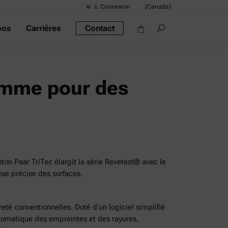
Connexion
[Canada]
pos
Carrières
Contact
Recherches 
Liens rapide
Densimètre po
gamme pour des
Les rhéomètre
Densimètres
Densimètre int
Alcool mètre
ton Paar TriTec élargit la série Revetest® avec le
lyse précise des surfaces.
té conventionnelles. Doté d'un logiciel simplifié
automatique des empreintes et des rayures,